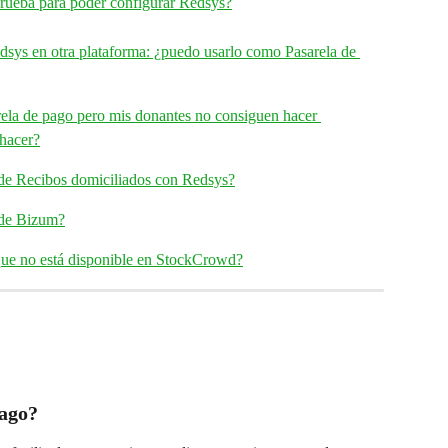
rueba para poder configurar Redsys?
sys en otra plataforma: ¿puedo usarlo como Pasarela de 
la de pago pero mis donantes no consiguen hacer 
 hacer?
 de Recibos domiciliados con Redsys?
 de Bizum?
que no está disponible en StockCrowd?
pago?