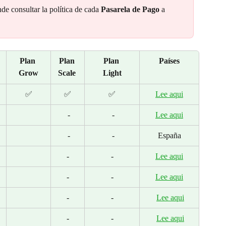
de consultar la política de cada 
Pasarela de Pago
 a 
Plan 
Plan 
Plan 
Países
Grow
Scale 
Light
✅
✅
✅
Lee aqui
 -
 -
Lee aqui
 -
 -
España
-
-
Lee aqui
-
-
Lee aqui
-
-
Lee aqui
-
-
Lee aqui