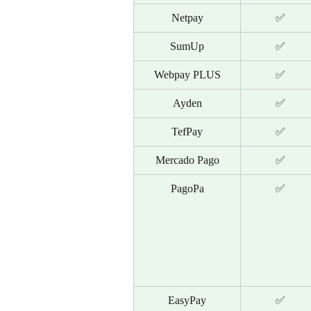
Netpay
✅
SumUp
✅
Webpay PLUS
✅
Ayden
✅
TefPay
✅
Mercado Pago
✅
PagoPa
✅
EasyPay
✅