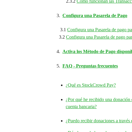
        2.3.2 
Cómo funcionan las Transac
3.
Configura una Pasarela de Pago
   3.1 
Configura una Pasarela de pago pa
  3.2 
Configura una Pasarela de pago par
4.  
Activa los Método de Pago disponi
5.
FAQ - Preguntas frecuentes
¿Qué es StockCrowd Pay?
¿Por qué he recibido una donación 
cuenta bancaria?
¿Puedo recibir donaciones a través